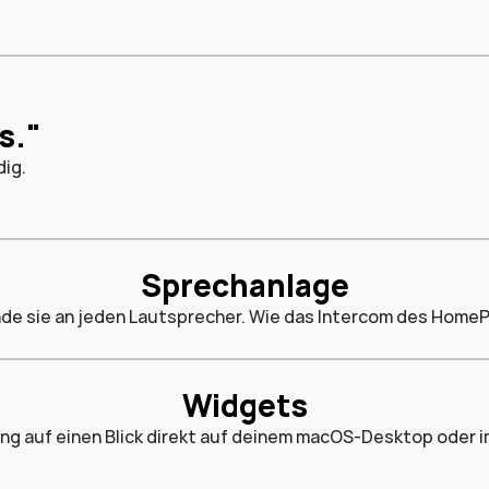
s."
dig.
Sprechanlage
nde sie an jeden Lautsprecher. Wie das Intercom des Home
"Hey
Kinder,
das
Essen
ist
fertig."
Widgets
ong auf einen Blick direkt auf deinem macOS-Desktop oder i