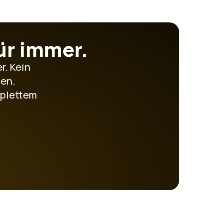
ür immer.
. Kein 
ten.
plettem 