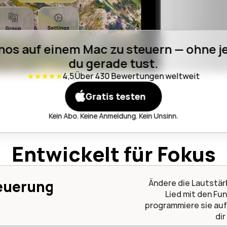
nos auf einem Mac zu steuern — ohne je
du gerade tust.
★★★★★
4,5
Über 430 Bewertungen weltweit
Gratis testen
Kein Abo. Keine Anmeldung. Kein Unsinn.
Entwickelt für Fokus
teuerung
Ändere die Lautstär
Lied mit den Fu
programmiere sie auf 
dir