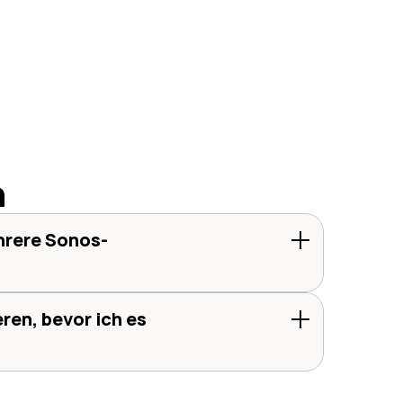
n
hrere Sonos-
ren, bevor ich es 