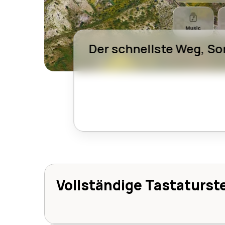
Der schnellste Weg, So
Vollständige Tastaturs