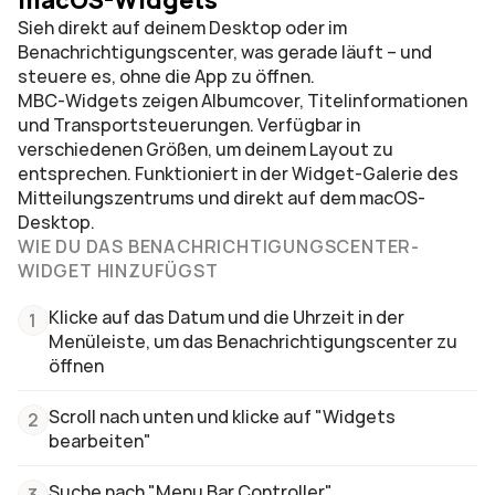
macOS-Widgets
Sieh direkt auf deinem Desktop oder im 
Benachrichtigungscenter, was gerade läuft – und 
steuere es, ohne die App zu öffnen.
MBC-Widgets zeigen Albumcover, Titelinformationen 
und Transportsteuerungen. Verfügbar in 
verschiedenen Größen, um deinem Layout zu 
entsprechen. Funktioniert in der Widget-Galerie des 
Mitteilungszentrums und direkt auf dem macOS-
Desktop.
WIE DU DAS BENACHRICHTIGUNGSCENTER-
WIDGET HINZUFÜGST
Klicke auf das Datum und die Uhrzeit in der 
1
Menüleiste, um das Benachrichtigungscenter zu 
öffnen
Scroll nach unten und klicke auf "Widgets 
2
bearbeiten"
Suche nach "Menu Bar Controller"