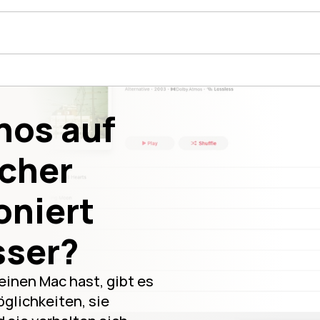
nos auf 
cher 
niert 
sser?
nen Mac hast, gibt es 
lichkeiten, sie 