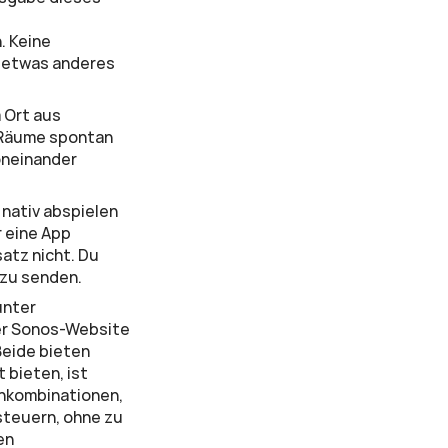
 Keine 
 etwas anderes 
Ort aus 
 Räume spontan 
neinander 
nativ abspielen 
eine App 
atz nicht. Du 
 zu senden.
Die erstklassige Option zur Sonos-Steuerung auf dem Mac ist die Web-App unter 
der Sonos-Website 
Beide bieten 
ieten, ist 
nkombinationen, 
steuern, ohne zu 
n 