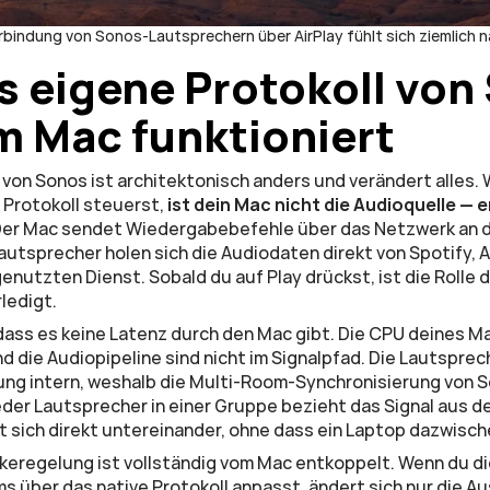
rbindung von Sonos-Lautsprechern über AirPlay fühlt sich ziemlich n
s eigene Protokoll von 
m Mac funktioniert
 von Sonos ist architektonisch anders und verändert alles.
 Protokoll steuerst, 
ist dein Mac nicht die Audioquelle — er 
 Der Mac sendet Wiedergabebefehle über das Netzwerk an 
autsprecher holen sich die Audiodaten direkt von Spotify, Ap
enutzten Dienst. Sobald du auf Play drückst, ist die Rolle 
ledigt.
 dass es keine Latenz durch den Mac gibt. Die CPU deines Ma
 die Audiopipeline sind nicht im Signalpfad. Die Lautspre
ung intern, weshalb die Multi-Room-Synchronisierung von S
Jeder Lautsprecher in einer Gruppe bezieht das Signal aus d
t sich direkt untereinander, ohne dass ein Laptop dazwisch
keregelung ist vollständig vom Mac entkoppelt. Wenn du di
 über das native Protokoll anpasst, ändert sich nur die Au