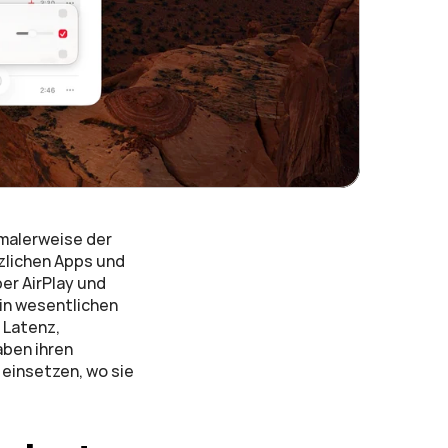
malerweise der 
zlichen Apps und 
r AirPlay und 
n wesentlichen 
Latenz, 
ben ihren 
einsetzen, wo sie 