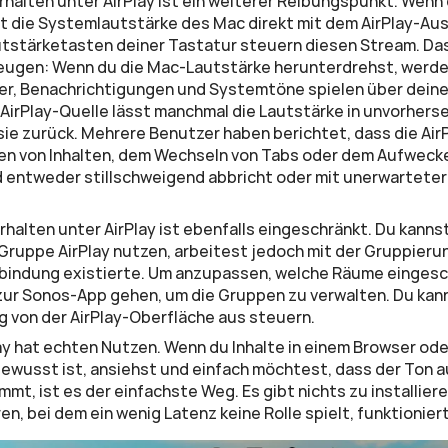
halten unter AirPlay ist ein weiterer Reibungspunkt. Wenn 
ist die Systemlautstärke des Mac direkt mit dem AirPlay-Au
utstärketasten deiner Tastatur steuern diesen Stream. Das
eugen: Wenn du die Mac-Lautstärke herunterdrehst, werden
er, Benachrichtigungen und Systemtöne spielen über deine
AirPlay-Quelle lässt manchmal die Lautstärke in unvorhers
 sie zurück. Mehrere Benutzer haben berichtet, dass die Air
en von Inhalten, dem Wechseln von Tabs oder dem Aufwecke
entweder stillschweigend abbricht oder mit unerwarteter 
halten unter AirPlay ist ebenfalls eingeschränkt. Du kanns
Gruppe AirPlay nutzen, arbeitest jedoch mit der Gruppierun
bindung existierte. Um anzupassen, welche Räume eingesch
ur Sonos-App gehen, um die Gruppen zu verwalten. Du kann
 von der AirPlay-Oberfläche aus steuern.
ay hat echten Nutzen. Wenn du Inhalte in einem Browser oder 
bewusst ist, ansiehst und einfach möchtest, dass der Ton a
t, ist es der einfachste Weg. Es gibt nichts zu installieren
n, bei dem ein wenig Latenz keine Rolle spielt, funktioniert