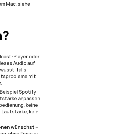
ausführlicheren Blick auf den Stand der erstklassigen Sonos-Optionen auf dem Mac, siehe 
n?
dcast-Player oder 
ieses Audio auf 
usst, falls 
itsprobleme mit 
n.
Beispiel Spotify 
tstärke anpassen 
bedienung, keine 
Lautstärke, kein 
ionen wünschst
 – 
en, ohne Fenster 