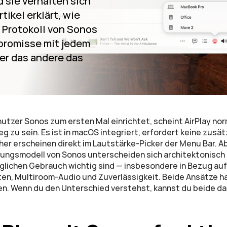
sie verhalten sich 
ikel erklärt, wie 
 Protokoll von Sonos 
promisse mit jedem 
r das andere das 
tzer Sonos zum ersten Mal einrichtet, scheint AirPlay nor
g zu sein. Es ist in macOS integriert, erfordert keine zusät
r erscheinen direkt im Lautstärke-Picker der Menu Bar. Abe
ungsmodell von Sonos unterscheiden sich architektonisch i
äglichen Gebrauch wichtig sind — insbesondere in Bezug auf 
en, Multiroom-Audio und Zuverlässigkeit. Beide Ansätze ha
n. Wenn du den Unterschied verstehst, kannst du beide da 