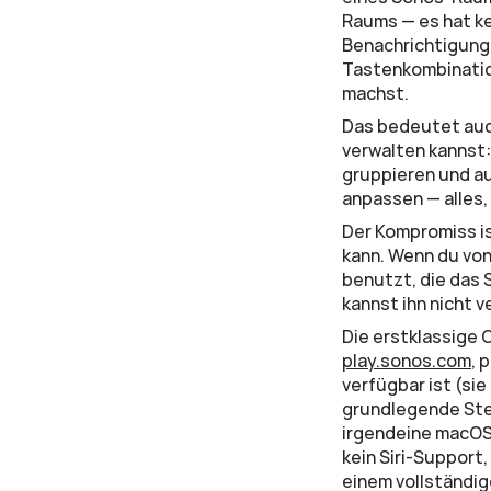
Raums — es hat ke
Benachrichtigungs
Tastenkombinatio
machst.
Das bedeutet auc
verwalten kannst
gruppieren und au
anpassen — alles,
Der Kompromiss ist
kann. Wenn du von
benutzt, die das S
kannst ihn nicht 
play.sonos.com
, 
verfügbar ist (sie
grundlegende Steu
irgendeine macOS-
kein Siri-Support
einem vollständig