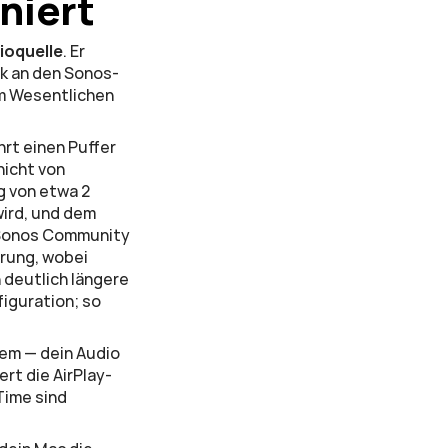
niert
ioquelle
. Er 
rk an den Sonos-
m Wesentlichen 
rt einen Puffer 
icht von 
 von etwa 2 
rd, und dem 
 Sonos Community 
ung, wobei 
deutlich längere 
guration; so 
lem — dein Audio 
rt die AirPlay-
ime sind 