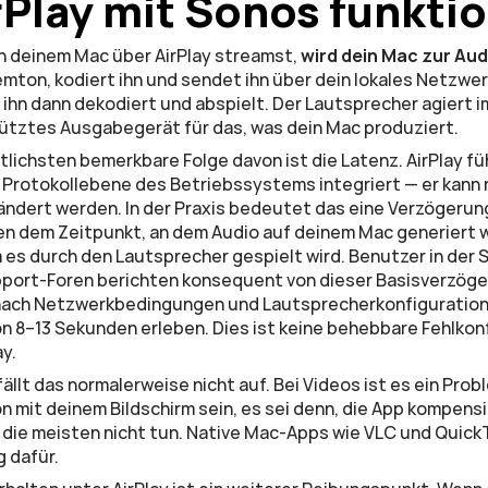
rPlay mit Sonos funktio
 deinem Mac über AirPlay streamst, 
wird dein Mac zur Aud
mton, kodiert ihn und sendet ihn über dein lokales Netzwe
 ihn dann dekodiert und abspielt. Der Lautsprecher agiert i
ütztes Ausgabegerät für das, was dein Mac produziert.
lichsten bemerkbare Folge davon ist die Latenz. AirPlay füh
f Protokollebene des Betriebssystems integriert — er kann n
ändert werden. In der Praxis bedeutet das eine Verzögerung
 dem Zeitpunkt, an dem Audio auf deinem Mac generiert wi
 es durch den Lautsprecher gespielt wird. Benutzer in der
port-Foren berichten konsequent von dieser Basisverzöger
 nach Netzwerkbedingungen und Lautsprecherkonfiguration 
 8–13 Sekunden erleben. Dies ist keine behebbare Fehlkonfi
ay.
llt das normalerweise nicht auf. Bei Videos ist es ein Prob
n mit deinem Bildschirm sein, es sei denn, die App kompensie
die meisten nicht tun. Native Mac-Apps wie VLC und QuickT
g dafür.