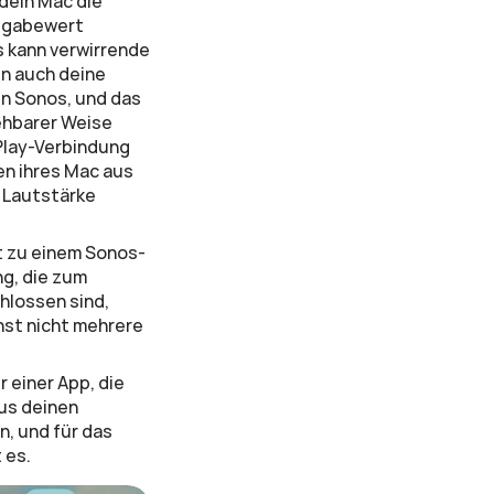
dein Mac die 
sgabewert 
 kann verwirrende 
 auch deine 
n Sonos, und das 
ehbarer Weise 
Play-Verbindung 
n ihres Mac aus 
Lautstärke 
t zu einem Sonos-
g, die zum 
lossen sind, 
st nicht mehrere 
einer App, die 
us deinen 
, und für das 
 es.