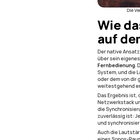
Die Ve
Wie da
auf de
Der native Ansatz
über sein eigenes
Fernbedienung
.
System, und die L
oder dem von dir g
weitestgehend er
Das Ergebnis ist,
Netzwerkstack und
die Synchronisier
zuverlässig ist: 
und synchronisier
Auch die Lautstär
eines Sonos-Raums