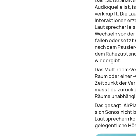
Das Lautstärkever
Audioquelle ist, 
verknüpft. Die La
Interaktionen erz
Lautsprecher leis
Wechseln von der 
fallen oder setzt
nach dem Pausier
dem Ruhezustand 
wiedergibt.
Das Multiroom-Ver
Raum oder einer -
Zeitpunkt der Ver
musst du zurück z
Räume unabhängig
Das gesagt, AirPl
sich Sonos nicht 
Lautsprechern komm
gelegentliche Höre