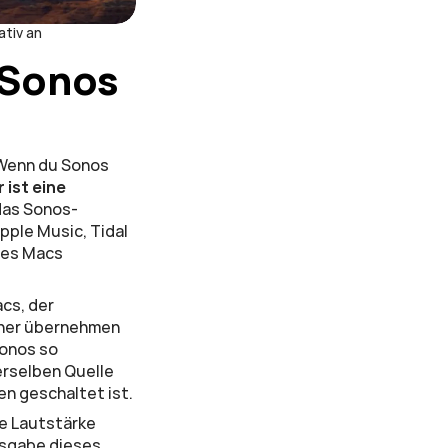
ativ an
Sonos 
 Wenn du Sonos 
ist eine 
das Sonos-
ple Music, Tidal 
des Macs 
cs, der 
cher übernehmen 
onos so 
erselben Quelle 
en geschaltet ist.
e Lautstärke 
sgabe dieses 