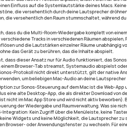
inen Einfluss auf die Systemlautstärke deines Macs. Keine 
töne, die versehentlich durch deine Lautsprecher dröhnen.
n, die versehentlich den Raum stummschaltet, während du
h, dass du die Multi-Room-Wiedergabe komplett von einem 
: verschiedene Tracks in verschiedenen Räumen abspielen,
flösen und die Lautstärken einzelner Räume unabhängig vo
 ohne das Gerät zu berühren, das die Inhalte abspielt.
, dass dieser Ansatz nur für Audio funktioniert, das Sonos 
 einem Browser-Tab streamst, Systemaudio abspielst oder 
onos-Protokoll nicht direkt unterstützt, gilt der native Ans
verwenden, um beliebigen Mac-Audio an deine Lautsprecher
plus eine alte Desktop-App, die als direkter Download von 
 ist nicht im Mac App Store und wird nicht aktiv beworben). 
erung der Wiedergabe und Raumverwaltung. Was sie nicht b
Integration: Kein Zugriff über die Menüleiste, keine Taste
, keine Widgets und keine Möglichkeit, die Lautsprecher zu 
en Browser- oder Anwendungsfenster zu wechseln. Für eine