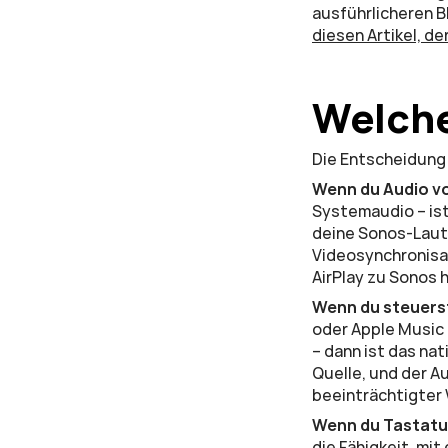
diesen Artikel, de
Welche
Die Entscheidung 
Wenn du Audio v
Systemaudio – ist 
deine Sonos-Lauts
Videosynchronisat
AirPlay zu Sonos 
Wenn du steuers
oder Apple Music 
– dann ist das na
Quelle, und der A
beeinträchtigter
Wenn du Tastatu
die Fähigkeit, mi