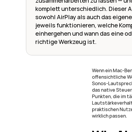
zusammenarbeiten zu lassen — und 
komplett unterschiedlich. Dieser Art
sowohl AirPlay als auch das eigene
jeweils funktionieren, welche Kom
einhergehen und wann das eine ode
richtige Werkzeug ist.
Wenn ein Mac-Benu
offensichtliche We
Sonos-Lautspreche
das native Steuer
Punkten, die im t
Lautstärkeverhalt
praktischen Nutze
wirklich passen.