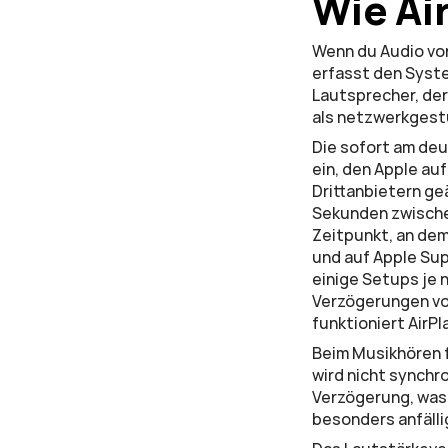
Wie Ai
Wenn du Audio von
erfasst den Syste
Lautsprecher, der
als netzwerkgest
Die sofort am deut
ein, den Apple au
Drittanbietern ge
Sekunden zwischen
Zeitpunkt, an dem
und auf Apple Sup
einige Setups je
Verzögerungen von
funktioniert AirPl
Beim Musikhören fä
wird nicht synchro
Verzögerung, was 
besonders anfälli