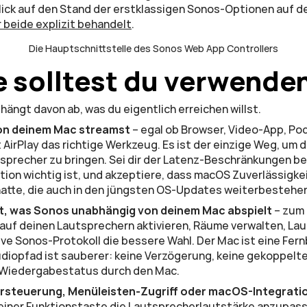
r beide explizit behandelt
.
Die Hauptschnittstelle des Sonos Web App Controllers
 solltest du verwende
hängt davon ab, was du eigentlich erreichen willst.
on deinem Mac streamst
 – egal ob Browser, Video-App, Po
AirPlay das richtige Werkzeug. Es ist der einzige Weg, um d
precher zu bringen. Sei dir der Latenz-Beschränkungen bew
ion wichtig ist, und akzeptiere, dass macOS Zuverlässigke
hatte, die auch in den jüngsten OS-Updates weiterbestehe
t, was Sonos unabhängig von deinem Mac abspielt
 – zum 
auf deinen Lautsprechern aktivieren, Räume verwalten, Lau
tive Sonos-Protokoll die bessere Wahl. Der Mac ist eine Fern
udiopfad ist sauberer: keine Verzögerung, keine gekoppelte 
 Wiedergabestatus durch den Mac.
rsteuerung, Menüleisten-Zugriff oder macOS-Integrat
t einer Funktionstaste die Lautsprecherlautstärke anzupass